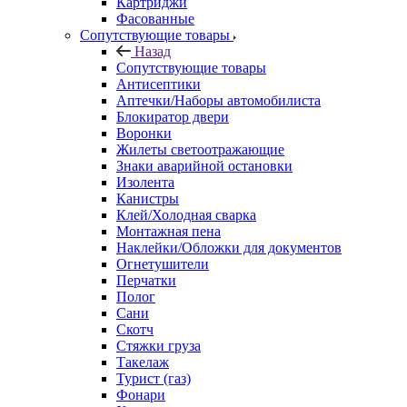
Картриджи
Фасованные
Сопутствующие товары
Назад
Сопутствующие товары
Антисептики
Аптечки/Наборы автомобилиста
Блокиратор двери
Воронки
Жилеты светоотражающие
Знаки аварийной остановки
Изолента
Канистры
Клей/Холодная сварка
Монтажная пена
Наклейки/Обложки для документов
Огнетушители
Перчатки
Полог
Сани
Скотч
Стяжки груза
Такелаж
Турист (газ)
Фонари