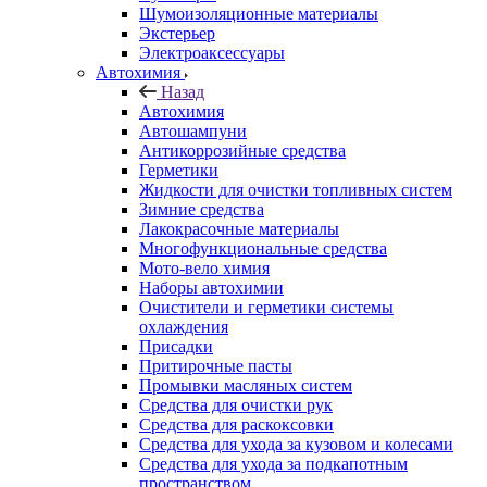
Шумоизоляционные материалы
Экстерьер
Электроаксессуары
Автохимия
Назад
Автохимия
Автошампуни
Антикоррозийные средства
Герметики
Жидкости для очистки топливных систем
Зимние средства
Лакокрасочные материалы
Многофункциональные средства
Мото-вело химия
Наборы автохимии
Очистители и герметики системы
охлаждения
Присадки
Притирочные пасты
Промывки масляных систем
Средства для очистки рук
Средства для раскоксовки
Средства для ухода за кузовом и колесами
Средства для ухода за подкапотным
пространством