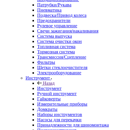
Патрубки/Рукава
Пневматика
Подвеска/Привод колеса
Предохранители
Рулевое управление
Свечи зажигания/накаливания
Система выпуска
Система очистки окон
Топливная система
Тормозная система
Трансмиссия/Сцепление
Фильтры
Щетки стеклоочистителя
Электрооборудование
Инструмент
Назад
Инструмент
Ручной инструмент
Гайковерты
Измерительные приборы
Домкраты
Наборы инструментов
Насосы для перекачки
Принадлежности для шиномонтажа