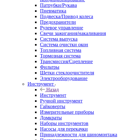
Патрубки/Рукава
Пневматика
Подвеска/Привод колеса
Предохранители
Рулевое управление
Свечи зажигания/накаливания
Система выпуска
Система очистки окон
Топливная система
Тормозная система
Трансмиссия/Сцепление
Фильтры
Щетки стеклоочистителя
Электрооборудование
Инструмент
Назад
Инструмент
Ручной инструмент
Гайковерты
Измерительные приборы
Домкраты
Наборы инструментов
Насосы для перекачки
Принадлежности для шиномонтажа