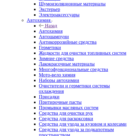
Шумоизоляционные материалы
Экстерьер
Электроаксессуары
Автохимия
Назад
Автохимия
Автошампуни
Антикоррозийные средства
Герметики
Жидкости для очистки топливных систем
Зимние средства
Лакокрасочные материалы
Многофункциональные средства
Мото-вело химия
Наборы автохимии
Очистители и герметики системы
охлаждения
Присадки
Притирочные пасты
Промывки масляных систем
Средства для очистки рук
Средства для раскоксовки
Средства для ухода за кузовом и колесами
Средства для ухода за подкапотным
пространством