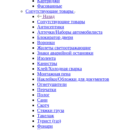
Картриджи
Фасованные
Сопутствующие товары
Назад
Сопутствующие товары
Антисептики
Аптечки/Наборы автомобилиста
Блокиратор двери
Воронки
Жилеты светоотражающие
Знаки аварийной остановки
Изолента
Канистры
Клей/Холодная сварка
Монтажная пена
Наклейки/Обложки для документов
Огнетушители
Перчатки
Полог
Сани
Скотч
Стяжки груза
Такелаж
Турист (газ)
Фонари