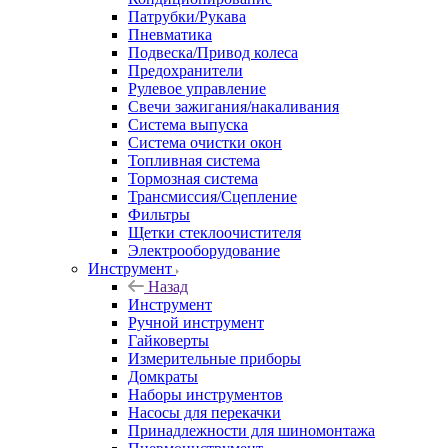
Патрубки/Рукава
Пневматика
Подвеска/Привод колеса
Предохранители
Рулевое управление
Свечи зажигания/накаливания
Система выпуска
Система очистки окон
Топливная система
Тормозная система
Трансмиссия/Сцепление
Фильтры
Щетки стеклоочистителя
Электрооборудование
Инструмент
Назад
Инструмент
Ручной инструмент
Гайковерты
Измерительные приборы
Домкраты
Наборы инструментов
Насосы для перекачки
Принадлежности для шиномонтажа