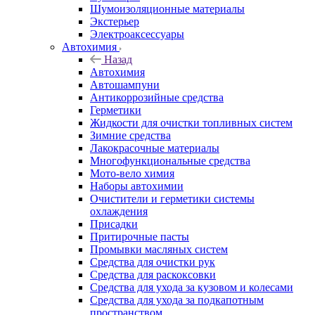
Шумоизоляционные материалы
Экстерьер
Электроаксессуары
Автохимия
Назад
Автохимия
Автошампуни
Антикоррозийные средства
Герметики
Жидкости для очистки топливных систем
Зимние средства
Лакокрасочные материалы
Многофункциональные средства
Мото-вело химия
Наборы автохимии
Очистители и герметики системы
охлаждения
Присадки
Притирочные пасты
Промывки масляных систем
Средства для очистки рук
Средства для раскоксовки
Средства для ухода за кузовом и колесами
Средства для ухода за подкапотным
пространством