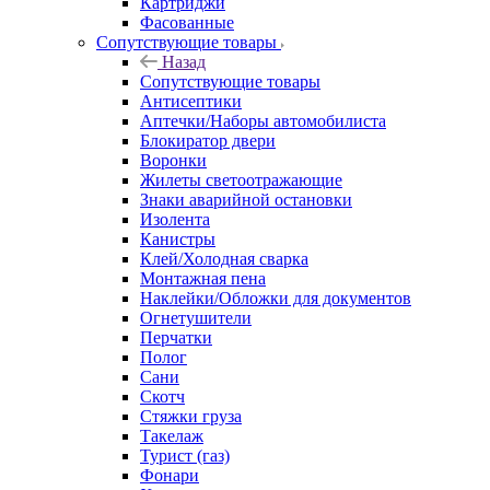
Картриджи
Фасованные
Сопутствующие товары
Назад
Сопутствующие товары
Антисептики
Аптечки/Наборы автомобилиста
Блокиратор двери
Воронки
Жилеты светоотражающие
Знаки аварийной остановки
Изолента
Канистры
Клей/Холодная сварка
Монтажная пена
Наклейки/Обложки для документов
Огнетушители
Перчатки
Полог
Сани
Скотч
Стяжки груза
Такелаж
Турист (газ)
Фонари