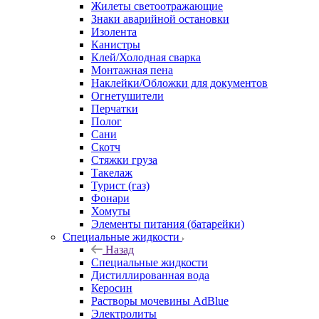
Сопутствующие товары
Назад
Сопутствующие товары
Антисептики
Аптечки/Наборы автомобилиста
Блокиратор двери
Воронки
Жилеты светоотражающие
Знаки аварийной остановки
Изолента
Канистры
Клей/Холодная сварка
Монтажная пена
Наклейки/Обложки для документов
Огнетушители
Перчатки
Полог
Сани
Скотч
Стяжки груза
Такелаж
Турист (газ)
Фонари
Хомуты
Элементы питания (батарейки)