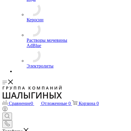
(батарейки)
Дистиллированная
вода
Керосин
Растворы мочевины
AdBlue
Электролиты