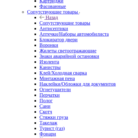
Картриджи
Фасованные
Сопутствующие товары
Назад
Сопутствующие товары
Антисептики
Аптечки/Наборы автомобилиста
Блокиратор двери
Воронки
Жилеты светоотражающие
Знаки аварийной остановки
Изолента
Канистры
Клей/Холодная сварка
Монтажная пена
Наклейки/Обложки для документов
Огнетушители
Перчатки
Полог
Сани
Скотч
Стяжки груза
Такелаж
Турист (газ)
Фонари