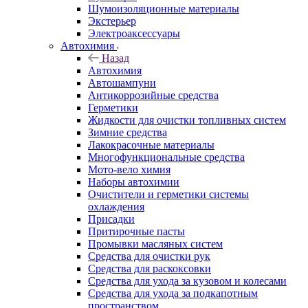
Шумоизоляционные материалы
Экстерьер
Электроаксессуары
Автохимия
Назад
Автохимия
Автошампуни
Антикоррозийные средства
Герметики
Жидкости для очистки топливных систем
Зимние средства
Лакокрасочные материалы
Многофункциональные средства
Мото-вело химия
Наборы автохимии
Очистители и герметики системы
охлаждения
Присадки
Притирочные пасты
Промывки масляных систем
Средства для очистки рук
Средства для раскоксовки
Средства для ухода за кузовом и колесами
Средства для ухода за подкапотным
пространством