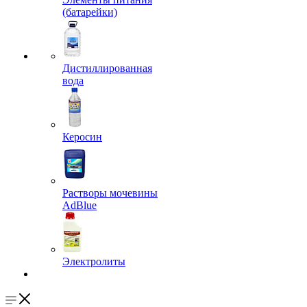
(батарейки)
Дистиллированная
вода
Керосин
Растворы мочевины
AdBlue
Электролиты