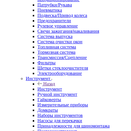
Патрубки/Рукава
Пневматика
Подвеска/Привод колеса
Предохранители
Рулевое управление
Свечи зажигания/накаливания
Система выпуска
Система очистки окон
Топливная система
Тормозная система
Трансмиссия/Сцепление
Фильтры
Щетки стеклоочистителя
Электрооборудование
Инструмент
Назад
Инструмент
Ручной инструмент
Гайковерты
Измерительные приборы
Домкраты
Наборы инструментов
Насосы для перекачки
Принадлежности для шиномонтажа