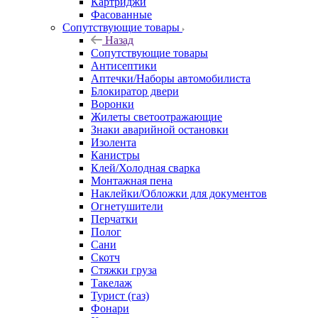
Картриджи
Фасованные
Сопутствующие товары
Назад
Сопутствующие товары
Антисептики
Аптечки/Наборы автомобилиста
Блокиратор двери
Воронки
Жилеты светоотражающие
Знаки аварийной остановки
Изолента
Канистры
Клей/Холодная сварка
Монтажная пена
Наклейки/Обложки для документов
Огнетушители
Перчатки
Полог
Сани
Скотч
Стяжки груза
Такелаж
Турист (газ)
Фонари