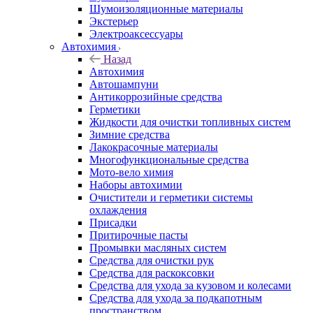
Шумоизоляционные материалы
Экстерьер
Электроаксессуары
Автохимия
Назад
Автохимия
Автошампуни
Антикоррозийные средства
Герметики
Жидкости для очистки топливных систем
Зимние средства
Лакокрасочные материалы
Многофункциональные средства
Мото-вело химия
Наборы автохимии
Очистители и герметики системы
охлаждения
Присадки
Притирочные пасты
Промывки масляных систем
Средства для очистки рук
Средства для раскоксовки
Средства для ухода за кузовом и колесами
Средства для ухода за подкапотным
пространством