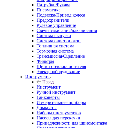
Патрубки/Рукава
Пневматика
Подвеска/Привод колеса
Предохранители
Рулевое управление
Свечи зажигания/накаливания
Система выпуска
Система очистки окон
Топливная система
Тормозная система
Трансмиссия/Сцепление
Фильтры
Щетки стеклоочистителя
Электрооборудование
Инструмент
Назад
Инструмент
Ручной инструмент
Гайковерты
Измерительные приборы
Домкраты
Наборы инструментов
Насосы для перекачки
Принадлежности для шиномонтажа