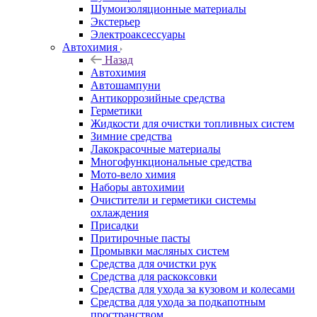
Шумоизоляционные материалы
Экстерьер
Электроаксессуары
Автохимия
Назад
Автохимия
Автошампуни
Антикоррозийные средства
Герметики
Жидкости для очистки топливных систем
Зимние средства
Лакокрасочные материалы
Многофункциональные средства
Мото-вело химия
Наборы автохимии
Очистители и герметики системы
охлаждения
Присадки
Притирочные пасты
Промывки масляных систем
Средства для очистки рук
Средства для раскоксовки
Средства для ухода за кузовом и колесами
Средства для ухода за подкапотным
пространством