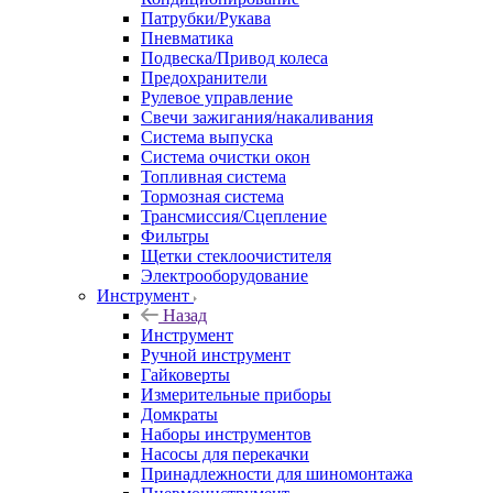
Патрубки/Рукава
Пневматика
Подвеска/Привод колеса
Предохранители
Рулевое управление
Свечи зажигания/накаливания
Система выпуска
Система очистки окон
Топливная система
Тормозная система
Трансмиссия/Сцепление
Фильтры
Щетки стеклоочистителя
Электрооборудование
Инструмент
Назад
Инструмент
Ручной инструмент
Гайковерты
Измерительные приборы
Домкраты
Наборы инструментов
Насосы для перекачки
Принадлежности для шиномонтажа