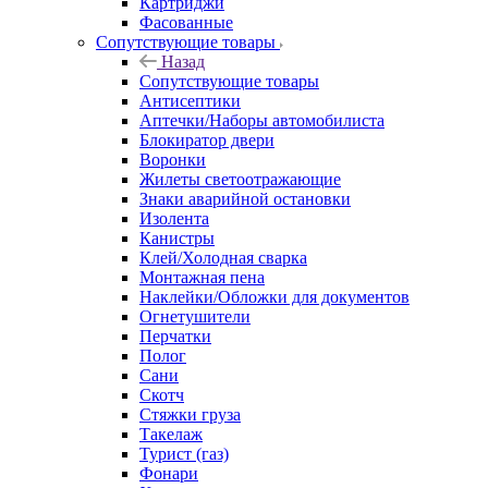
Картриджи
Фасованные
Сопутствующие товары
Назад
Сопутствующие товары
Антисептики
Аптечки/Наборы автомобилиста
Блокиратор двери
Воронки
Жилеты светоотражающие
Знаки аварийной остановки
Изолента
Канистры
Клей/Холодная сварка
Монтажная пена
Наклейки/Обложки для документов
Огнетушители
Перчатки
Полог
Сани
Скотч
Стяжки груза
Такелаж
Турист (газ)
Фонари