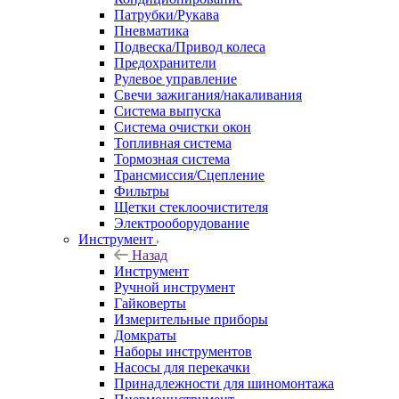
Патрубки/Рукава
Пневматика
Подвеска/Привод колеса
Предохранители
Рулевое управление
Свечи зажигания/накаливания
Система выпуска
Система очистки окон
Топливная система
Тормозная система
Трансмиссия/Сцепление
Фильтры
Щетки стеклоочистителя
Электрооборудование
Инструмент
Назад
Инструмент
Ручной инструмент
Гайковерты
Измерительные приборы
Домкраты
Наборы инструментов
Насосы для перекачки
Принадлежности для шиномонтажа