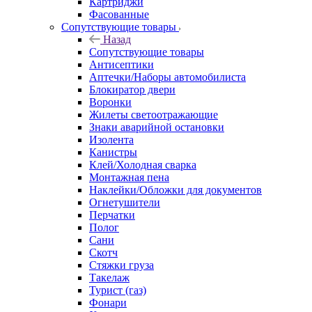
Картриджи
Фасованные
Сопутствующие товары
Назад
Сопутствующие товары
Антисептики
Аптечки/Наборы автомобилиста
Блокиратор двери
Воронки
Жилеты светоотражающие
Знаки аварийной остановки
Изолента
Канистры
Клей/Холодная сварка
Монтажная пена
Наклейки/Обложки для документов
Огнетушители
Перчатки
Полог
Сани
Скотч
Стяжки груза
Такелаж
Турист (газ)
Фонари