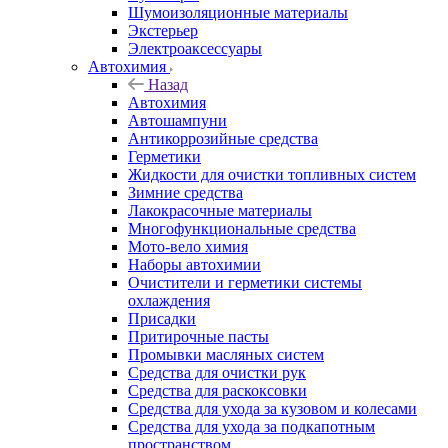
Шумоизоляционные материалы
Экстерьер
Электроаксессуары
Автохимия
Назад
Автохимия
Автошампуни
Антикоррозийные средства
Герметики
Жидкости для очистки топливных систем
Зимние средства
Лакокрасочные материалы
Многофункциональные средства
Мото-вело химия
Наборы автохимии
Очистители и герметики системы
охлаждения
Присадки
Притирочные пасты
Промывки масляных систем
Средства для очистки рук
Средства для раскоксовки
Средства для ухода за кузовом и колесами
Средства для ухода за подкапотным
пространством