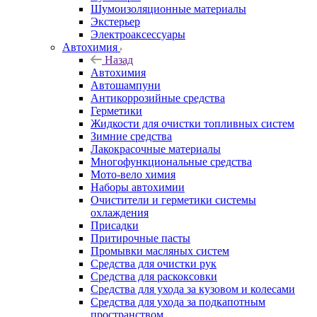
Шумоизоляционные материалы
Экстерьер
Электроаксессуары
Автохимия
Назад
Автохимия
Автошампуни
Антикоррозийные средства
Герметики
Жидкости для очистки топливных систем
Зимние средства
Лакокрасочные материалы
Многофункциональные средства
Мото-вело химия
Наборы автохимии
Очистители и герметики системы
охлаждения
Присадки
Притирочные пасты
Промывки масляных систем
Средства для очистки рук
Средства для раскоксовки
Средства для ухода за кузовом и колесами
Средства для ухода за подкапотным
пространством