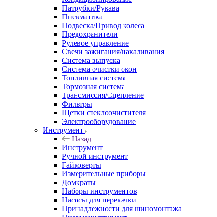
Патрубки/Рукава
Пневматика
Подвеска/Привод колеса
Предохранители
Рулевое управление
Свечи зажигания/накаливания
Система выпуска
Система очистки окон
Топливная система
Тормозная система
Трансмиссия/Сцепление
Фильтры
Щетки стеклоочистителя
Электрооборудование
Инструмент
Назад
Инструмент
Ручной инструмент
Гайковерты
Измерительные приборы
Домкраты
Наборы инструментов
Насосы для перекачки
Принадлежности для шиномонтажа