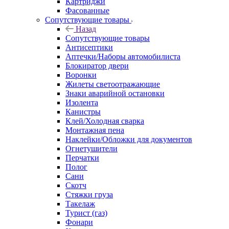
Картриджи
Фасованные
Сопутствующие товары
Назад
Сопутствующие товары
Антисептики
Аптечки/Наборы автомобилиста
Блокиратор двери
Воронки
Жилеты светоотражающие
Знаки аварийной остановки
Изолента
Канистры
Клей/Холодная сварка
Монтажная пена
Наклейки/Обложки для документов
Огнетушители
Перчатки
Полог
Сани
Скотч
Стяжки груза
Такелаж
Турист (газ)
Фонари