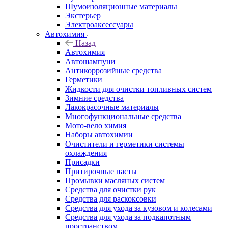
Шумоизоляционные материалы
Экстерьер
Электроаксессуары
Автохимия
Назад
Автохимия
Автошампуни
Антикоррозийные средства
Герметики
Жидкости для очистки топливных систем
Зимние средства
Лакокрасочные материалы
Многофункциональные средства
Мото-вело химия
Наборы автохимии
Очистители и герметики системы
охлаждения
Присадки
Притирочные пасты
Промывки масляных систем
Средства для очистки рук
Средства для раскоксовки
Средства для ухода за кузовом и колесами
Средства для ухода за подкапотным
пространством