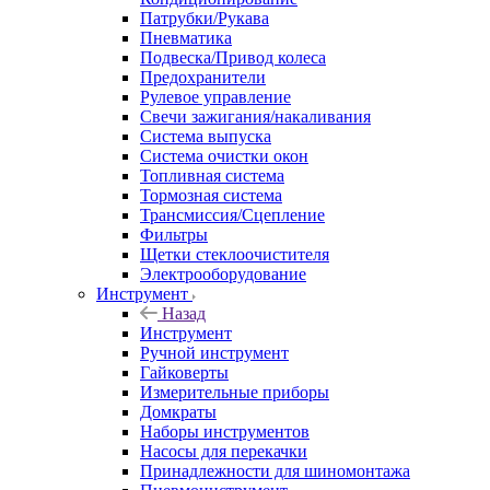
Патрубки/Рукава
Пневматика
Подвеска/Привод колеса
Предохранители
Рулевое управление
Свечи зажигания/накаливания
Система выпуска
Система очистки окон
Топливная система
Тормозная система
Трансмиссия/Сцепление
Фильтры
Щетки стеклоочистителя
Электрооборудование
Инструмент
Назад
Инструмент
Ручной инструмент
Гайковерты
Измерительные приборы
Домкраты
Наборы инструментов
Насосы для перекачки
Принадлежности для шиномонтажа