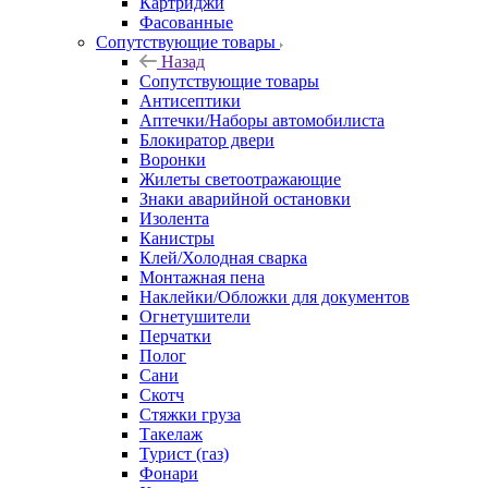
Картриджи
Фасованные
Сопутствующие товары
Назад
Сопутствующие товары
Антисептики
Аптечки/Наборы автомобилиста
Блокиратор двери
Воронки
Жилеты светоотражающие
Знаки аварийной остановки
Изолента
Канистры
Клей/Холодная сварка
Монтажная пена
Наклейки/Обложки для документов
Огнетушители
Перчатки
Полог
Сани
Скотч
Стяжки груза
Такелаж
Турист (газ)
Фонари