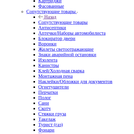
Картриджи
Фасованные
Сопутствующие товары
Назад
Сопутствующие товары
Антисептики
Аптечки/Наборы автомобилиста
Блокиратор двери
Воронки
Жилеты светоотражающие
Знаки аварийной остановки
Изолента
Канистры
Клей/Холодная сварка
Монтажная пена
Наклейки/Обложки для документов
Огнетушители
Перчатки
Полог
Сани
Скотч
Стяжки груза
Такелаж
Турист (газ)
Фонари