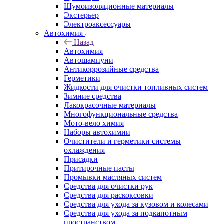
Шумоизоляционные материалы
Экстерьер
Электроаксессуары
Автохимия
Назад
Автохимия
Автошампуни
Антикоррозийные средства
Герметики
Жидкости для очистки топливных систем
Зимние средства
Лакокрасочные материалы
Многофункциональные средства
Мото-вело химия
Наборы автохимии
Очистители и герметики системы
охлаждения
Присадки
Притирочные пасты
Промывки масляных систем
Средства для очистки рук
Средства для раскоксовки
Средства для ухода за кузовом и колесами
Средства для ухода за подкапотным
пространством