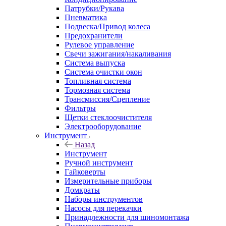
Патрубки/Рукава
Пневматика
Подвеска/Привод колеса
Предохранители
Рулевое управление
Свечи зажигания/накаливания
Система выпуска
Система очистки окон
Топливная система
Тормозная система
Трансмиссия/Сцепление
Фильтры
Щетки стеклоочистителя
Электрооборудование
Инструмент
Назад
Инструмент
Ручной инструмент
Гайковерты
Измерительные приборы
Домкраты
Наборы инструментов
Насосы для перекачки
Принадлежности для шиномонтажа