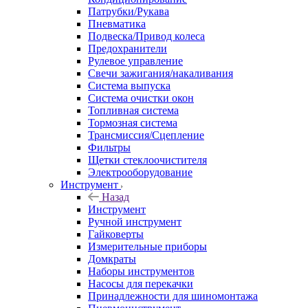
Патрубки/Рукава
Пневматика
Подвеска/Привод колеса
Предохранители
Рулевое управление
Свечи зажигания/накаливания
Система выпуска
Система очистки окон
Топливная система
Тормозная система
Трансмиссия/Сцепление
Фильтры
Щетки стеклоочистителя
Электрооборудование
Инструмент
Назад
Инструмент
Ручной инструмент
Гайковерты
Измерительные приборы
Домкраты
Наборы инструментов
Насосы для перекачки
Принадлежности для шиномонтажа