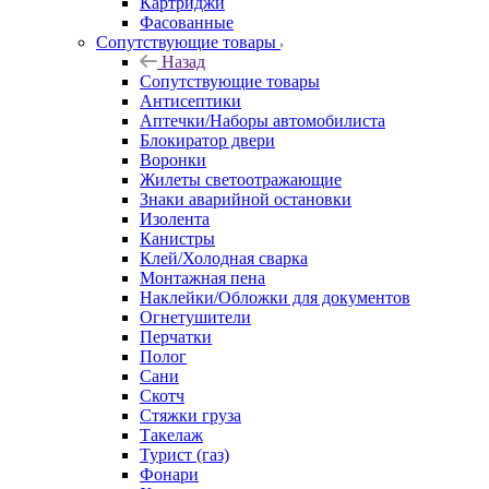
Картриджи
Фасованные
Сопутствующие товары
Назад
Сопутствующие товары
Антисептики
Аптечки/Наборы автомобилиста
Блокиратор двери
Воронки
Жилеты светоотражающие
Знаки аварийной остановки
Изолента
Канистры
Клей/Холодная сварка
Монтажная пена
Наклейки/Обложки для документов
Огнетушители
Перчатки
Полог
Сани
Скотч
Стяжки груза
Такелаж
Турист (газ)
Фонари