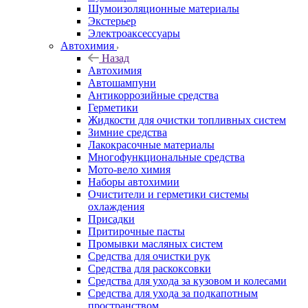
Шумоизоляционные материалы
Экстерьер
Электроаксессуары
Автохимия
Назад
Автохимия
Автошампуни
Антикоррозийные средства
Герметики
Жидкости для очистки топливных систем
Зимние средства
Лакокрасочные материалы
Многофункциональные средства
Мото-вело химия
Наборы автохимии
Очистители и герметики системы
охлаждения
Присадки
Притирочные пасты
Промывки масляных систем
Средства для очистки рук
Средства для раскоксовки
Средства для ухода за кузовом и колесами
Средства для ухода за подкапотным
пространством